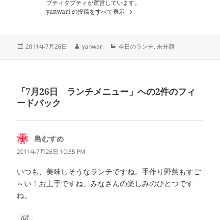
プティタプティが運営しています。
yanwari の投稿をすべて表示
投
作
カ
2011年7月26日
yanwari
今日のランチ
,
未分類
稿
成
テ
日:
者
ゴ
リ
ー
「7月26日 ランチメニュー」への2件のフィ
ードバック
島むすめ
よ
り:
2011年7月26日 10:35 PM
いつも、美味しそうなランチですね。手作り野菜もすご
～い！お上手ですね、みなさんの楽しみのひとつです
ね。