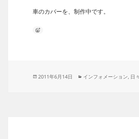
車のカバーを、制作中です。
投
カ
2011年6月14日
インフォメーション
,
日
稿
テ
日:
ゴ
リ
ー