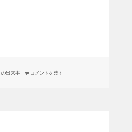
ただ今、準備中です。 に
々の出来事
コメントを残す