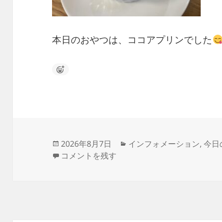
本日のおやつは、ココアプリンでした
投
カ
2026年8月7日
インフォメーション
,
今日
稿
8月7日 立秋 に
テ
コメントを残す
日:
ゴ
リ
ー