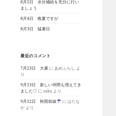
8月5日 水分補給を充分に行い
ましょう
8月4日 晩夏ですが
8月3日 猛暑日
最近のコメント
7月23日 大暑
に
あめふらし
よ
り
9月13日 新しい仲間も増えてき
ました♡
に
saka
より
9月12日 秋雨前線
に
はたな
か
より