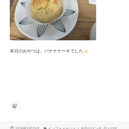
本日のおやつは、バナナケーキでした
投
カ
2026年5月25日
インフォメーション
,
今日のランチ
,
日々の出