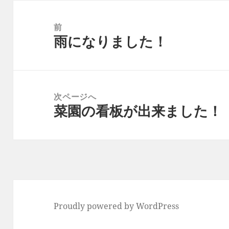
投
稿
前
雨になりました！
ナ
前
ビ
の
ゲ
投
ー
稿:
次ページへ
シ
菜園の看板が出来ました！
次
ョ
の
ン
投
稿:
Proudly powered by WordPress