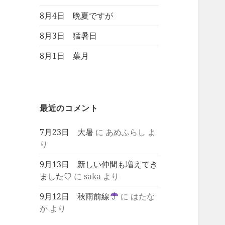
8月4日 晩夏ですが
8月3日 猛暑日
8月1日 葉月
最近のコメント
7月23日 大暑
に
あめふらし
よ
り
9月13日 新しい仲間も増えてき
ました♡
に
saka
より
9月12日 秋雨前線
に
はたな
か
より