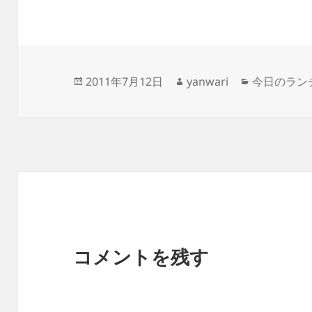
投
作
カ
2011年7月12日
yanwari
今日のラン
稿
成
テ
日:
者
ゴ
リ
ー
コメントを残す