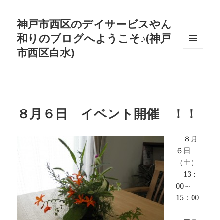
神戸市西区のデイサービスやん
和りのブログへようこそ♪(神戸
市西区白水)
メニュ
ーとウ
ィジェ
ット
８月６日 イベント開催 ！！
８月
６日
（土）
13：
00～
15：00