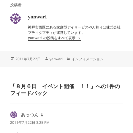
投稿者:
yanwari
神戸市西区にある家庭型デイサービスやん和りは株式会社
プティタプティが運営しています。
yanwari の投稿をすべて表示
投
作
カ
2011年7月22日
yanwari
インフォメーション
稿
成
テ
日:
者
ゴ
リ
ー
「８月６日 イベント開催 ！！」への1件の
フィードバック
あっつん
よ
り:
2011年7月22日 3:25 PM