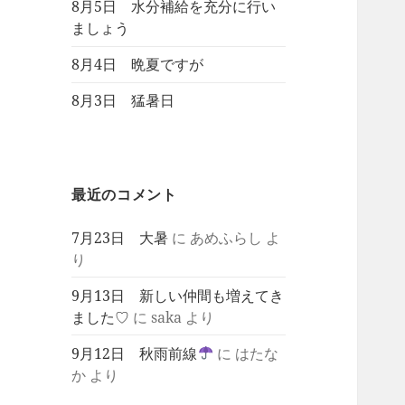
8月5日 水分補給を充分に行い
ましょう
8月4日 晩夏ですが
8月3日 猛暑日
最近のコメント
7月23日 大暑
に
あめふらし
よ
り
9月13日 新しい仲間も増えてき
ました♡
に
saka
より
9月12日 秋雨前線
に
はたな
か
より