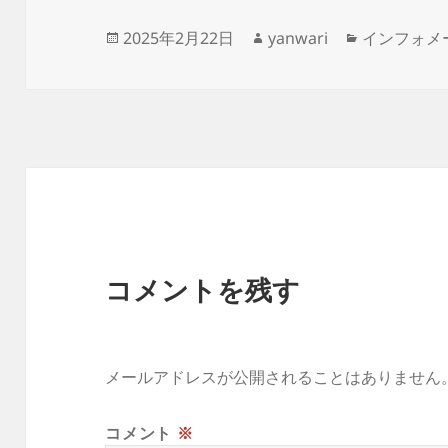
投
作
カ
2025年2月22日
yanwari
インフォメ
稿
成
テ
日:
者
ゴ
リ
ー
コメントを残す
メールアドレスが公開されることはありません
コメント
※