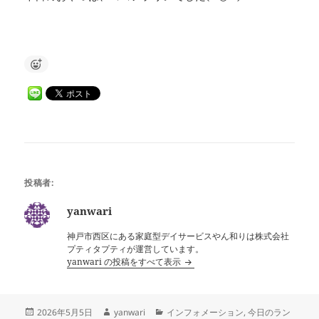
投稿者:
yanwari
神戸市西区にある家庭型デイサービスやん和りは株式会社
プティタプティが運営しています。
yanwari の投稿をすべて表示
投
作
カ
2026年5月5日
yanwari
インフォメーション
,
今日のラン