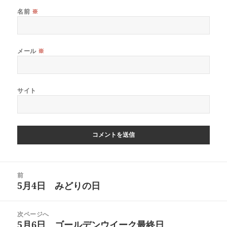
名前
※
メール
※
サイト
投
前
稿
5月4日 みどりの日
前
ナ
の
ビ
投
次ページへ
ゲ
稿:
5月6日 ゴールデンウイーク最終日
次