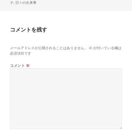
稿
成
テ
チ
,
日々の出来事
日:
者
ゴ
リ
ー
コメントを残す
メールアドレスが公開されることはありません。
※
が付いている欄は
必須項目です
コメント
※