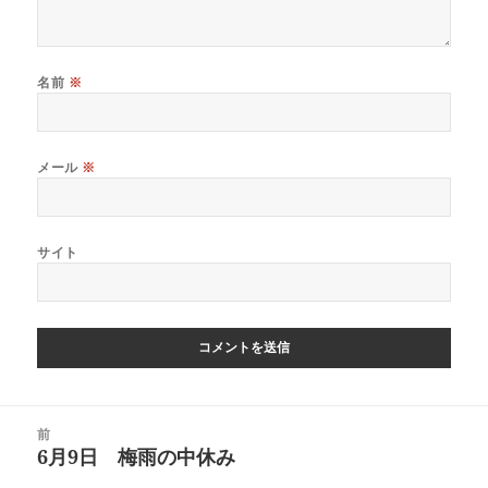
名前
※
メール
※
サイト
投
前
稿
6月9日 梅雨の中休み
前
ナ
の