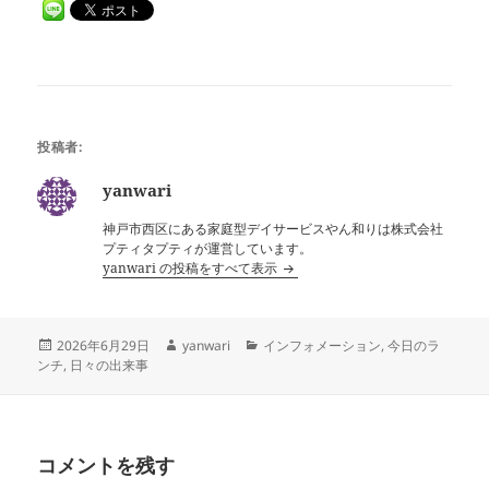
投稿者:
yanwari
神戸市西区にある家庭型デイサービスやん和りは株式会社
プティタプティが運営しています。
yanwari の投稿をすべて表示
投
作
カ
2026年6月29日
yanwari
インフォメーション
,
今日のラ
稿
成
テ
ンチ
,
日々の出来事
日:
者
ゴ
リ
ー
コメントを残す