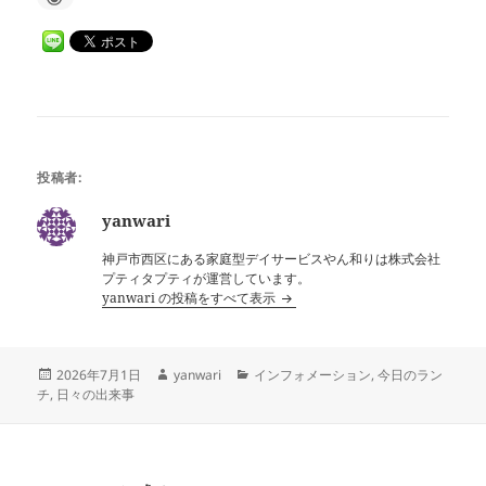
投稿者:
yanwari
神戸市西区にある家庭型デイサービスやん和りは株式会社
プティタプティが運営しています。
yanwari の投稿をすべて表示
投
作
カ
2026年7月1日
yanwari
インフォメーション
,
今日のラン
稿
成
テ
チ
,
日々の出来事
日:
者
ゴ
リ
ー