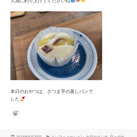
大漁に釣り上げてくださいね
本日のおやつは、さつま芋の蒸しパンで
した
投
カ
2024年8月20日
インフォメーション
,
今日のランチ
,
日々の出